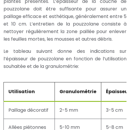
plantes présentes. L’épaisseur de la couche de
pouzzolane doit être suffisante pour assurer un
paillage efficace et esthétique, généralement entre 5
et 10 cm. L’entretien de la pouzzolane consiste à
nettoyer régulièrement la zone paillée pour enlever
les feuilles mortes, les mousses et autres débris.
Le tableau suivant donne des indications sur
l’épaisseur de pouzzolane en fonction de l’utilisation
souhaitée et de la granulométrie:
Utilisation
Granulométrie
Épaisseu
Paillage décoratif
2-5 mm
3-5 cm
Allées piétonnes
5-10 mm
5-8 cm